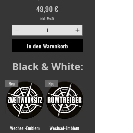
Preis
49,90 €
inkl. MwSt.
In den Warenkorb
Black & White:
Neu
Neu
Wechsel-Emblem
Wechsel-Emblem