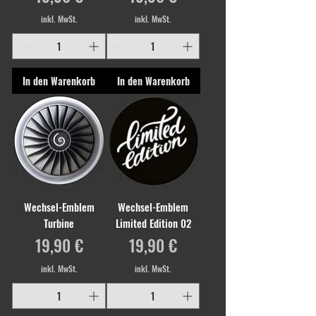
inkl. MwSt.
inkl. MwSt.
In den Warenkorb
In den Warenkorb
Wechsel-Emblem
Wechsel-Emblem
Turbine
Limited Edition 02
Preis
Preis
19,90 €
19,90 €
inkl. MwSt.
inkl. MwSt.