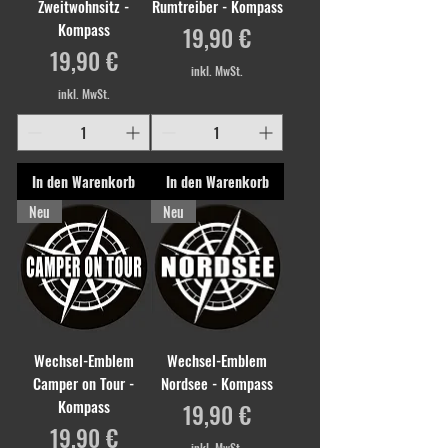
Zweitwohnsitz -
Rumtreiber - Kompass
Kompass
Preis
19,90 €
Preis
19,90 €
inkl. MwSt.
inkl. MwSt.
In den Warenkorb
In den Warenkorb
Neu
Neu
Wechsel-Emblem
Wechsel-Emblem
Camper on Tour -
Nordsee - Kompass
Kompass
Preis
19,90 €
Preis
19,90 €
inkl. MwSt.