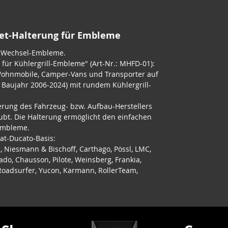
net-Halterung für Embleme
r Wechsel-Embleme.
für Kühlergrill-Embleme" (Art-Nr.: MHFD-01):
Wohnmobile, Camper-Vans und Transporter auf
; Baujahr 2006-2024) mit rundem Kühlergrill-
erung des Fahrzeug- bzw. Aufbau-Herstellers
ubt. Die Halterung ermöglicht den einfachen
Embleme.
iat-Ducato-Basis:
, Niesmann & Bischoff, Carthago, Pössl, LMC,
ado, Chausson, Pilote, Weinsberg, Frankia,
, Roadsurfer, Yucon, Karmann, RollerTeam,