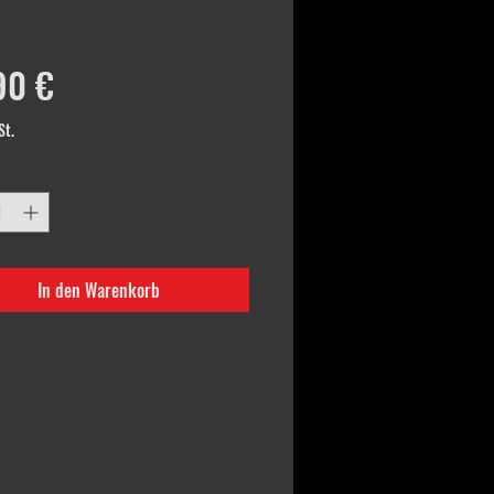
Preis
90 €
St.
In den Warenkorb