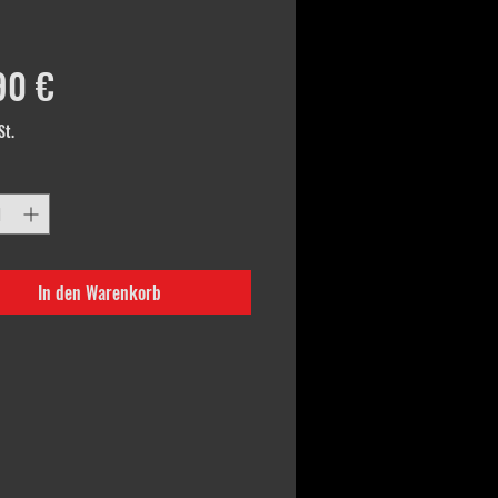
Preis
90 €
St.
In den Warenkorb