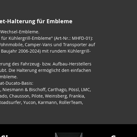
net-Halterung für Embleme
r Wechsel-Embleme.
für Kühlergrill-Embleme" (Art-Nr.: MHFD-01):
Wohnmobile, Camper-Vans und Transporter auf
; Baujahr 2006-2024) mit rundem Kühlergrill-
erung des Fahrzeug- bzw. Aufbau-Herstellers
ubt. Die Halterung ermöglicht den einfachen
Embleme.
iat-Ducato-Basis:
, Niesmann & Bischoff, Carthago, Pössl, LMC,
ado, Chausson, Pilote, Weinsberg, Frankia,
, Roadsurfer, Yucon, Karmann, RollerTeam,