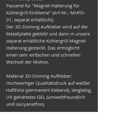
Passend für "Magnet-Halterung für
Kühlergrill-Embleme" (Art-Nr.: MHFD-
01, separat erhältlich!).
Der 3D-Doming Aufkleber wird auf die
Metallplatte geklebt und dann in unsere
separat erhältliche Kühlergrill-Magnet-
Halterung gesteckt. Das ermöglicht
einen sehr einfachen und schnellen
Wechsel der Motive.
Material 3D-Doming Aufkleber:
Hochwertiger Qualitätsdruck auf weißer
Haftfolie (permanent klebend), langlebig,
UV-gehärtetes GEL (umweltfreundlich
und isocyanatfrei).
Material Metallplatte:
Verzinktes Stahlblech, rund,
Durchmesser 99 mm, Stärke 1 mm