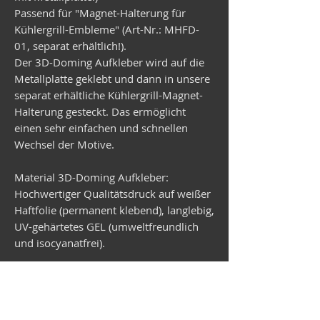
Passend für "Magnet-Halterung für
Kühlergrill-Embleme" (Art-Nr.: MHFD-
01, separat erhältlich!).
Der 3D-Doming Aufkleber wird auf die
Metallplatte geklebt und dann in unsere
separat erhältliche Kühlergrill-Magnet-
Halterung gesteckt. Das ermöglicht
einen sehr einfachen und schnellen
Wechsel der Motive.
Material 3D-Doming Aufkleber:
Hochwertiger Qualitätsdruck auf weißer
Haftfolie (permanent klebend), langlebig,
UV-gehärtetes GEL (umweltfreundlich
und isocyanatfrei).
Material Metallplatte:
Verzinktes Stahlblech, rund,
Durchmesser 99 mm, Stärke 1 mm