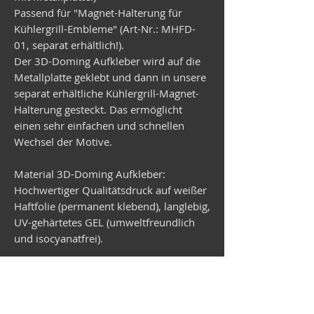
Passend für "Magnet-Halterung für
Kühlergrill-Embleme" (Art-Nr.: MHFD-
01, separat erhältlich!).
Der 3D-Doming Aufkleber wird auf die
Metallplatte geklebt und dann in unsere
separat erhältliche Kühlergrill-Magnet-
Halterung gesteckt. Das ermöglicht
einen sehr einfachen und schnellen
Wechsel der Motive.
Material 3D-Doming Aufkleber:
Hochwertiger Qualitätsdruck auf weißer
Haftfolie (permanent klebend), langlebig,
UV-gehärtetes GEL (umweltfreundlich
und isocyanatfrei).
Material Metallplatte:
Verzinktes Stahlblech, rund,
Durchmesser 99 mm, Stärke 1 mm