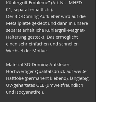
Kühlergrill-Embleme" (Art-Nr.: MHFD-
01, separat erhältlich!).
Der 3D-Doming Aufkleber wird auf die
Metallplatte geklebt und dann in unsere
separat erhältliche Kühlergrill-Magnet-
Halterung gesteckt. Das ermöglicht
einen sehr einfachen und schnellen
Wechsel der Motive.
Material 3D-Doming Aufkleber:
Hochwertiger Qualitätsdruck auf weißer
Haftfolie (permanent klebend), langlebig,
UV-gehärtetes GEL (umweltfreundlich
und isocyanatfrei).
Material Metallplatte:
Verzinktes Stahlblech, rund,
Durchmesser 99 mm, Stärke 1 mm