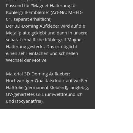
Passend für "Magnet-Halterung für
Kühlergrill-Embleme" (Art-Nr.: MHFD-
01, separat erhältlich!).
Der 3D-Doming Aufkleber wird auf die
Metallplatte geklebt und dann in unsere
separat erhältliche Kühlergrill-Magnet-
Halterung gesteckt. Das ermöglicht
einen sehr einfachen und schnellen
Wechsel der Motive.
Material 3D-Doming Aufkleber:
Hochwertiger Qualitätsdruck auf weißer
Haftfolie (permanent klebend), langlebig,
UV-gehärtetes GEL (umweltfreundlich
und isocyanatfrei).
Material Metallplatte:
Verzinktes Stahlblech, rund,
Durchmesser 99 mm, Stärke 1 mm