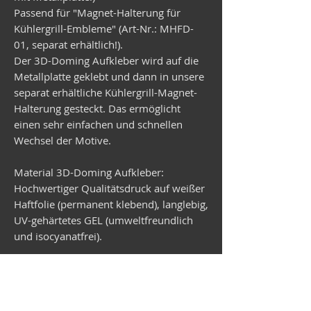
Passend für "Magnet-Halterung für
Kühlergrill-Embleme" (Art-Nr.: MHFD-
01, separat erhältlich!).
Der 3D-Doming Aufkleber wird auf die
Metallplatte geklebt und dann in unsere
separat erhältliche Kühlergrill-Magnet-
Halterung gesteckt. Das ermöglicht
einen sehr einfachen und schnellen
Wechsel der Motive.
Material 3D-Doming Aufkleber:
Hochwertiger Qualitätsdruck auf weißer
Haftfolie (permanent klebend), langlebig,
UV-gehärtetes GEL (umweltfreundlich
und isocyanatfrei).
Material Metallplatte:
Verzinktes Stahlblech, rund,
Durchmesser 99 mm, Stärke 1 mm