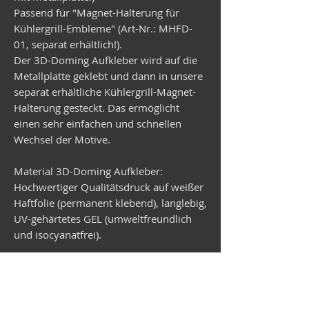
Passend für "Magnet-Halterung für
Kühlergrill-Embleme" (Art-Nr.: MHFD-
01, separat erhältlich!).
Der 3D-Doming Aufkleber wird auf die
Metallplatte geklebt und dann in unsere
separat erhältliche Kühlergrill-Magnet-
Halterung gesteckt. Das ermöglicht
einen sehr einfachen und schnellen
Wechsel der Motive.
Material 3D-Doming Aufkleber:
Hochwertiger Qualitätsdruck auf weißer
Haftfolie (permanent klebend), langlebig,
UV-gehärtetes GEL (umweltfreundlich
und isocyanatfrei).
Material Metallplatte:
Verzinktes Stahlblech, rund,
Durchmesser 99 mm, Stärke 1 mm