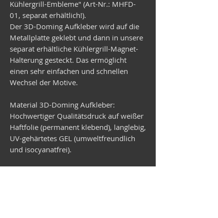
Kühlergrill-Embleme" (Art-Nr.: MHFD-
01, separat erhältlich!).
Der 3D-Doming Aufkleber wird auf die
Metallplatte geklebt und dann in unsere
separat erhältliche Kühlergrill-Magnet-
Halterung gesteckt. Das ermöglicht
einen sehr einfachen und schnellen
Wechsel der Motive.
Material 3D-Doming Aufkleber:
Hochwertiger Qualitätsdruck auf weißer
Haftfolie (permanent klebend), langlebig,
UV-gehärtetes GEL (umweltfreundlich
und isocyanatfrei).
Material Metallplatte:
Verzinktes Stahlblech, rund,
Durchmesser 99 mm, Stärke 1 mm