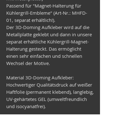
Passend für "Magnet-Halterung für
Kühlergrill-Embleme" (Art-Nr.: MHFD-
01, separat erhältlich!).
Der 3D-Doming Aufkleber wird auf die
Metallplatte geklebt und dann in unsere
separat erhältliche Kühlergrill-Magnet-
Halterung gesteckt. Das ermöglicht
einen sehr einfachen und schnellen
Wechsel der Motive.
Material 3D-Doming Aufkleber:
Hochwertiger Qualitätsdruck auf weißer
Haftfolie (permanent klebend), langlebig,
UV-gehärtetes GEL (umweltfreundlich
und isocyanatfrei).
Material Metallplatte:
Verzinktes Stahlblech, rund,
Durchmesser 99 mm, Stärke 1 mm