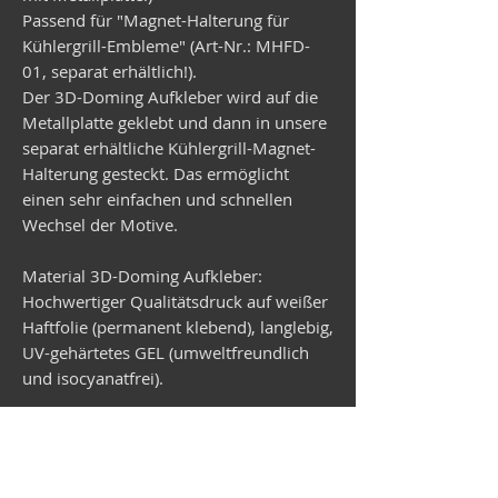
Passend für "Magnet-Halterung für
Kühlergrill-Embleme" (Art-Nr.: MHFD-
01, separat erhältlich!).
Der 3D-Doming Aufkleber wird auf die
Metallplatte geklebt und dann in unsere
separat erhältliche Kühlergrill-Magnet-
Halterung gesteckt. Das ermöglicht
einen sehr einfachen und schnellen
Wechsel der Motive.
Material 3D-Doming Aufkleber:
Hochwertiger Qualitätsdruck auf weißer
Haftfolie (permanent klebend), langlebig,
UV-gehärtetes GEL (umweltfreundlich
und isocyanatfrei).
Material Metallplatte:
Verzinktes Stahlblech, rund,
Durchmesser 99 mm, Stärke 1 mm