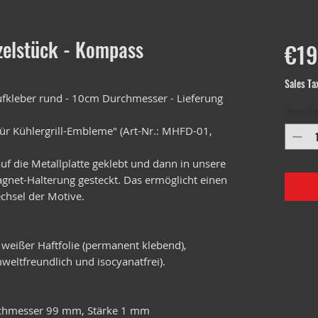
elstück - Kompass
€19
Sales Ta
kleber rund - 10cm Durchmesser - Lieferung
Quantity
ür Kühlergrill-Embleme" (Art-Nr.: MHFD-01,
f die Metallplatte geklebt und dann in unsere
Magnet-Halterung gesteckt. Das ermöglicht einen
chsel der Motive.
 weißer Haftfolie (permanent klebend),
weltfreundlich und isocyanatfrei).
urchmesser 99 mm, Stärke 1 mm