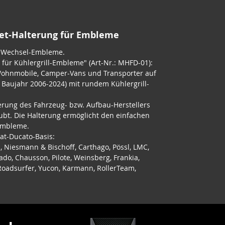
net-Halterung für Embleme
r Wechsel-Embleme.
für Kühlergrill-Embleme" (Art-Nr.: MHFD-01):
Wohnmobile, Camper-Vans und Transporter auf
; Baujahr 2006-2024) mit rundem Kühlergrill-
erung des Fahrzeug- bzw. Aufbau-Herstellers
ubt. Die Halterung ermöglicht den einfachen
Embleme.
iat-Ducato-Basis:
, Niesmann & Bischoff, Carthago, Pössl, LMC,
ado, Chausson, Pilote, Weinsberg, Frankia,
, Roadsurfer, Yucon, Karmann, RollerTeam,