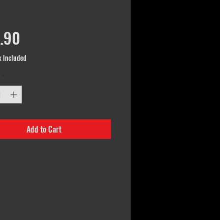
Price
.90
x Included
*
Add to Cart