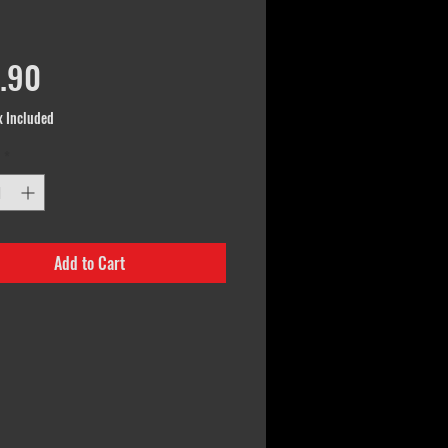
Price
.90
x Included
*
Add to Cart