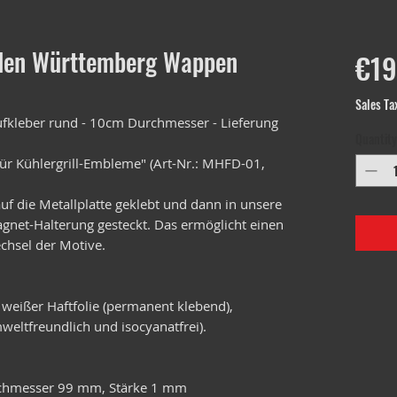
en Württemberg Wappen
€19
Sales Ta
kleber rund - 10cm Durchmesser - Lieferung
Quantity
ür Kühlergrill-Embleme" (Art-Nr.: MHFD-01,
f die Metallplatte geklebt und dann in unsere
Magnet-Halterung gesteckt. Das ermöglicht einen
chsel der Motive.
 weißer Haftfolie (permanent klebend),
weltfreundlich und isocyanatfrei).
urchmesser 99 mm, Stärke 1 mm