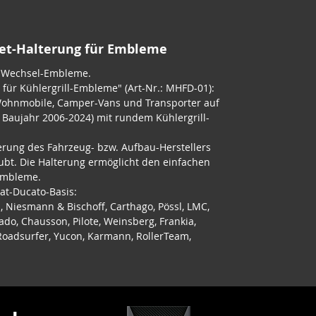
net-Halterung für Embleme
r Wechsel-Embleme.
für Kühlergrill-Embleme" (Art-Nr.: MHFD-01):
Wohnmobile, Camper-Vans und Transporter auf
; Baujahr 2006-2024) mit rundem Kühlergrill-
erung des Fahrzeug- bzw. Aufbau-Herstellers
ubt. Die Halterung ermöglicht den einfachen
Embleme.
iat-Ducato-Basis:
, Niesmann & Bischoff, Carthago, Pössl, LMC,
ado, Chausson, Pilote, Weinsberg, Frankia,
, Roadsurfer, Yucon, Karmann, RollerTeam,