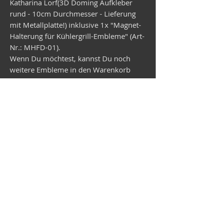
Katharina Lorf(3D Doming Aufkleber
rund - 10cm Durchmesser - Lieferung
mit Metallplatte!) inklusive 1x "Magnet-
Halterung für Kühlergrill-Embleme" (Art-
Nr.: MHFD-01).
Wenn Du möchtest, kannst Du noch
weitere Embleme in den Warenkorb
legen. Diese werden dann vorab mit der
Magnet-Halterung geliefert.
Versand Wunsch-Emblem in ca.
2,5 Wochen.
Vespa shop
camper shop