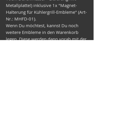
Metallplatte!) inklusive 1x "Magnet-
Halterung für Kühlergrill-Embleme" (Art-
Nr.: MHFD-01).
Wenn Du möchtest, kannst Du noch
weitere Embleme in den Warenkorb
legen. Diese werden dann vorab mit der
Magnet-Halterung geliefert.
Versand Wunsch-Emblem in ca. 2,5
Wochen!
Vespa shop
camper shop