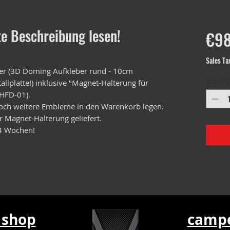
te Beschreibung lesen!
€98
Sales Ta
er (3D Doming Aufkleber rund - 10cm
Quantity
llplatte!) inklusive "Magnet-Halterung für
MHFD-01).
och weitere Embleme in den Warenkorb legen.
 Magnet-Halterung geliefert.
4 Wochen!
 shop
campe