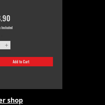
Price
.90
x Included
*
Add to Cart
r shop