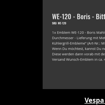
WE-120 - Boris - Bit
SKU: WE-120
1x Emblem WE-120 - Boris Mahl
Durchmesser - Lieferung mit Meta
Kühlergrill-Embleme" (Art-Nr.: 
Wenn Du möchtest, kannst Du n
Diese werden dann vorab mit der
Versand Wunsch-Emblem in ca. 
Vespa