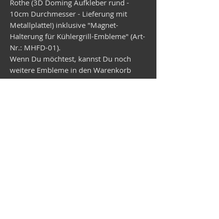
Rothe (3D Doming Aufkleber rund -
10cm Durchmesser - Lieferung mit
Metallplatte!) inklusive "Magnet-
Halterung für Kühlergrill-Embleme" (Art-
Nr.: MHFD-01).
Wenn Du möchtest, kannst Du noch
weitere Embleme in den Warenkorb
legen. Diese werden dann vorab mit der
Magnet-Halterung geliefert.
Versand Wunsch-Emblem in ca.
3 Wochen!
Vespa shop
camper shop