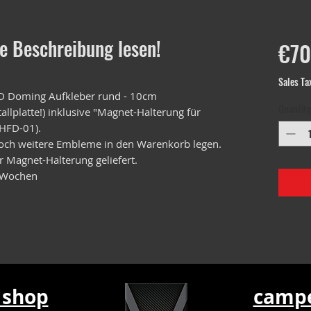
e Beschreibung lesen!
€70
Sales Ta
3D Doming Aufkleber rund - 10cm
Quantity
llplatte!) inklusive "Magnet-Halterung für
MHFD-01).
och weitere Embleme in den Warenkorb legen.
 Magnet-Halterung geliefert.
3 Wochen
 shop
campe