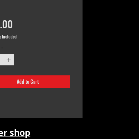
Price
.00
x Included
*
Add to Cart
r shop