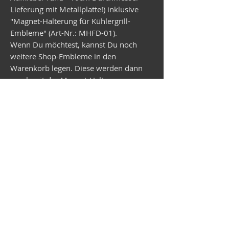
Lieferung mit Metallplatte!) inklusive
"Magnet-Halterung für Kühlergrill-
Embleme" (Art-Nr.: MHFD-01).
Wenn Du möchtest, kannst Du noch
weitere Shop-Embleme in den
Warenkorb legen. Diese werden dann
vorab mit der Magnet-Halterung
geliefert.
Lieferzeit Wunsch-Embleme ca.
3 Wochen
Vespa shop
camper shop