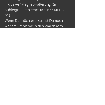
inklusive "Magnet-Halterung für
Kühlergrill-Embleme" (Art-Nr.: MHFD-
01).
Wenn Du möchtest, kannst Du noch
weitere Embleme in den Warenkorb
legen. Diese werden dann vorab mit der
Magnet-Halterung geliefert. Lieferzeit
Wunsch-Emblem ca. 3 Wochen!
Vespa shop
camper shop
©2025
MEP Handels GmbH - V-Sticker.com