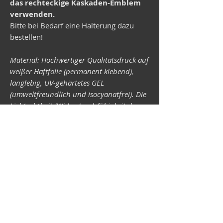
das rechteckige Kaskaden-Emblem
verwenden.
Bitte bei Bedarf eine Halterung dazu
bestellen!
Material: Hochwertiger Qualitätsdruck auf
weißer Haftfolie (permanent klebend),
langlebig, UV-gehärtetes GEL
(umweltfreundlich und isocyanatfrei). Die
Lichtechtheit (Widerstandsfähigkeit der
Druckfarben gegen Lichteinwirkung) ist
abhängig von der Sonneneinstrahlung
sowie allen möglichen Lichteinflüssen.
Format 34 x 43 mm.
Vespa shop
camper shop