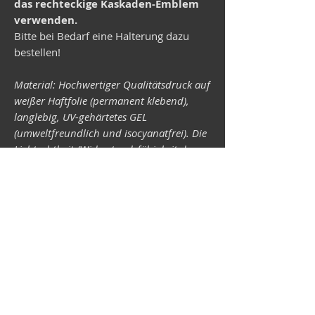
das rechteckige Kaskaden-Emblem
verwenden.
Bitte bei Bedarf eine Halterung dazu
bestellen!
Material: Hochwertiger Qualitätsdruck auf
weißer Haftfolie (permanent klebend),
langlebig, UV-gehärtetes GEL
(umweltfreundlich und isocyanatfrei). Die
Lichtechtheit (Widerstandsfähigkeit der
Druckfarben gegen Lichteinwirkung) ist
abhängig von der Sonneneinstrahlung
sowie allen möglichen Lichteinflüssen.
Format 34 x 43 mm.
Vespa shop
camper shop