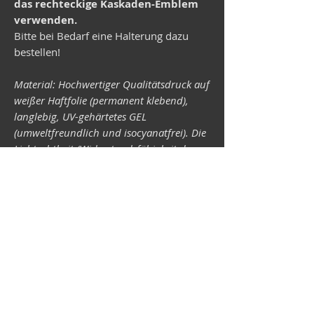
das rechteckige Kaskaden-Emblem
verwenden.
Bitte bei Bedarf eine Halterung dazu
bestellen!
Material: Hochwertiger Qualitätsdruck auf
weißer Haftfolie (permanent klebend),
langlebig, UV-gehärtetes GEL
(umweltfreundlich und isocyanatfrei). Die
Lichtechtheit (Widerstandsfähigkeit der
Druckfarben gegen Lichteinwirkung) ist
abhängig von der Sonneneinstrahlung
sowie allen möglichen Lichteinflüssen.
Format 34 x 43 mm.
Vespa shop
camper shop