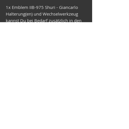
1x Emblem IIB-975 Shuri - Giancarlo
Halterung(en) und Wechselwerkzeug
kannst Du bei Bedarf zusätzlich in den
Warenkorb legen.
Lieferzeit ca. 2,5 Wochen.
Vespa shop
camper shop
©2025
MEP Handels GmbH - V-Sticker.com
Germany
Alte Bottroper Str. 120 · 45356 Essen ·
Shipping Conditions
·
Imprint
·
Privacy Policy
·
Terms and
Conditions