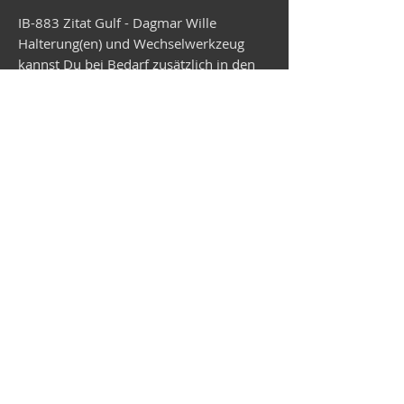
IB-883 Zitat Gulf - Dagmar Wille
Halterung(en) und Wechselwerkzeug
kannst Du bei Bedarf zusätzlich in den
Warenkorb legen. Der Versand erfolgt in
ca. 2 Wochen.
Vespa shop
camper shop
©2025
MEP Handels GmbH - V-Sticker.com
Germany
Alte Bottroper Str. 120 · 45356 Essen ·
Shipping Conditions
·
Imprint
·
Privacy Policy
·
Terms and
Conditions