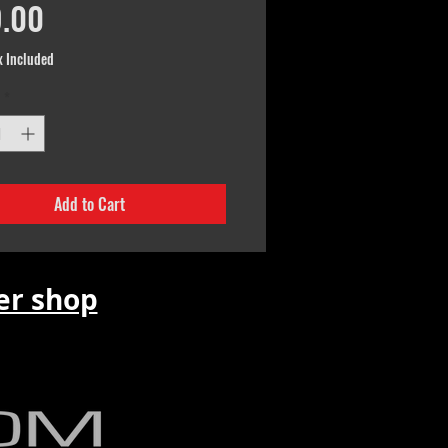
Price
.00
x Included
*
Add to Cart
r shop