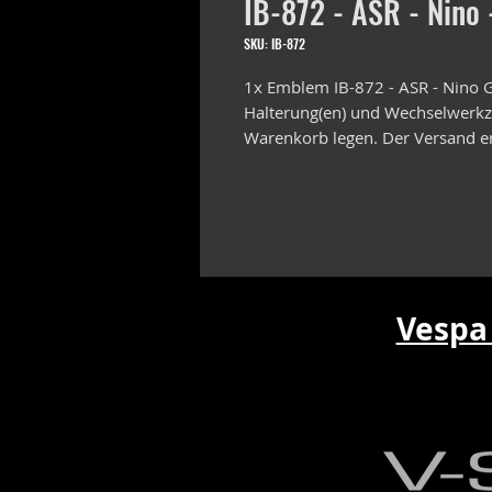
IB-872 - ASR - Nino 
SKU: IB-872
1x Emblem IB-872 - ASR - Nino G
Halterung(en) und Wechselwerkze
Warenkorb legen. Der Versand er
Vespa