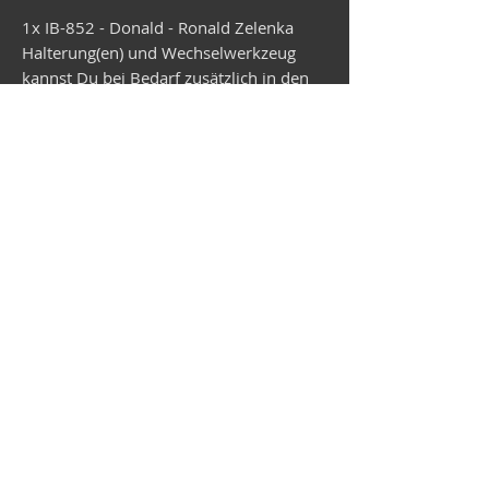
1x IB-852 - Donald - Ronald Zelenka
Halterung(en) und Wechselwerkzeug
kannst Du bei Bedarf zusätzlich in den
Warenkorb legen. Der Versand erfolgt in
ca. 4 Wochen.
Vespa shop
camper shop
©2025
MEP Handels GmbH - V-Sticker.com
Germany
Alte Bottroper Str. 120 · 45356 Essen ·
Shipping Conditions
·
Imprint
·
Privacy Policy
·
Terms and
Conditions