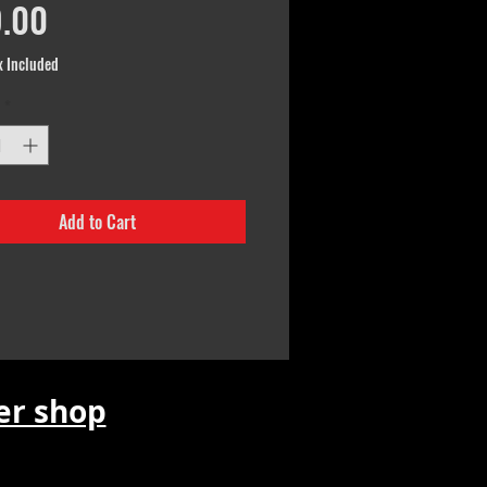
Price
.00
x Included
*
Add to Cart
r shop