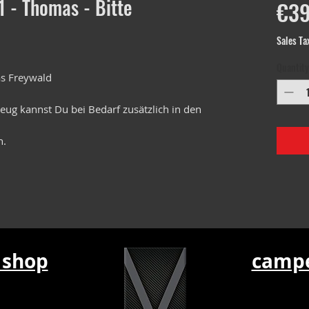
1 - Thomas - Bitte
€39
Sales Ta
Quantity
as Freywald
ug kannst Du bei Bedarf zusätzlich in den
n.
 shop
campe