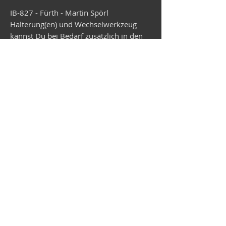
IB-827 - Fürth - Martin Spörl
Halterung(en) und Wechselwerkzeug
kannst Du bei Bedarf zusätzlich in den
Warenkorb legen.
Versand erfolgt in ca. 4 Wochen.
Vespa shop
camper shop
©2025
MEP Handels GmbH - V-Sticker.com
Germany
Alte Bottroper Str. 120 · 45356 Essen ·
Shipping Conditions
·
Imprint
·
Privacy Policy
·
Terms and
Conditions