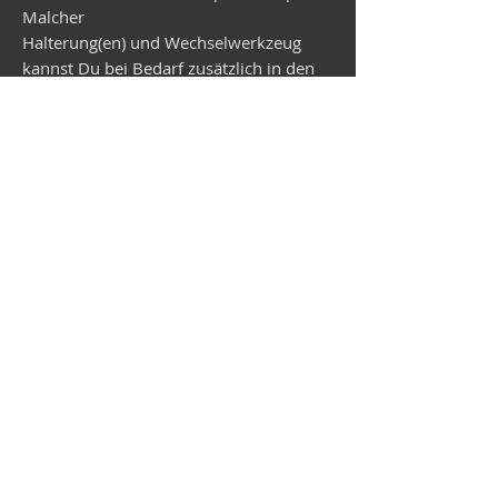
Malcher
Halterung(en) und Wechselwerkzeug
kannst Du bei Bedarf zusätzlich in den
Warenkorb legen.
Versand erfolgt in ca. 3 Wochen.
Vespa shop
camper shop
©2025
MEP Handels GmbH - V-Sticker.com
Germany
Alte Bottroper Str. 120 · 45356 Essen ·
Shipping Conditions
·
Imprint
·
Privacy Policy
·
Terms and
Conditions