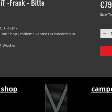
T -Frank - Bitte
€79
Sales Ta
Quantity
GiT -Frank
 und Shop-Embleme kannst Du zusätzlich in
 4 Wochen.
 shop
campe