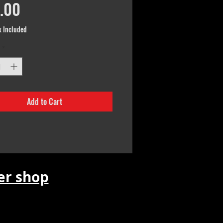
Price
.00
x Included
*
Add to Cart
r shop