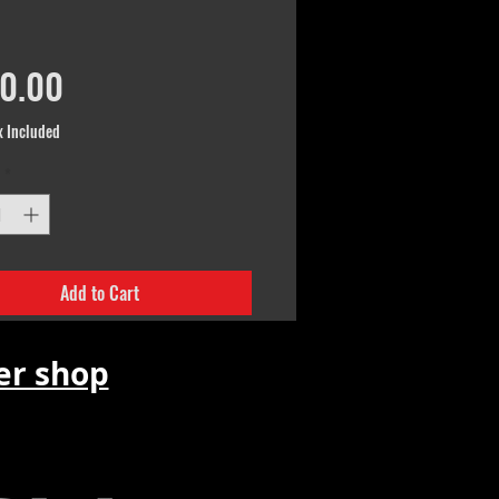
Price
0.00
x Included
*
Add to Cart
r shop