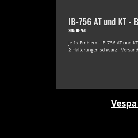
IB-756 AT und KT - B
SKU: IB-756
je 1x Emblem - IB-756 AT und KT
2 Halterungen schwarz - Versand
Vespa