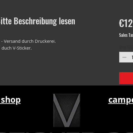
itte Beschreibung lesen
€12
Sales Ta
 - Versand durch Druckerei.
Quantity
 duch V-Sticker.
 shop
campe