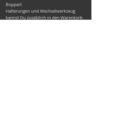
Boppart
Halterungen und Wechselwerkzeug
kannst Du zusätzlich in den Warenkorb
legen.
Lieferzeit beträgt zur Zeit ca. 2 Wochen.
Vespa shop
camper shop
©2025
MEP Handels GmbH - V-Sticker.com
Germany
Alte Bottroper Str. 120 · 45356 Essen ·
Shipping Conditions
·
Imprint
·
Privacy Policy
·
Terms and
Conditions