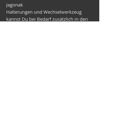
Jagonak
Halterungen und Wechselwerkzeug
kannst Du bei Bedarf zusätzlich in den
Warenkorb legen. Lieferzeit beträgt zur
Zeit ca. 3 Wochen.
Vespa shop
camper shop
©2025
MEP Handels GmbH - V-Sticker.com
Germany
Alte Bottroper Str. 120 · 45356 Essen ·
Shipping Conditions
·
Imprint
·
Privacy Policy
·
Terms and
Conditions