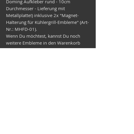
Doming Aufkleber rund - 10cm
Durchmesser - Lieferung mit
Metallplatte!) inklusive 2x "Magnet-
Halterung für Kühlergrill-Embleme" (Art-
Nr.: MHFD-01).
Wenn Du möchtest, kannst Du noch
weitere Embleme in den Warenkorb
legen. Diese werden dann vorab mit der
Magnet-Halterung geliefert.
Versand Wunsch-Emblem in ca.
2 Wochen!
Vespa shop
camper shop