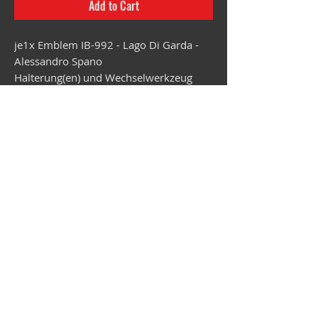
Add to Cart
je1x Emblem IB-992 - Lago Di Garda -
Alessandro Spano
Halterung(en) und Wechselwerkzeug
kannst Du bei Bedarf zusätzlich in den
Warenkorb legen.
Lieferzeit ca. 3,5 Wochen.
Vespa shop
camper shop
©2025
MEP Handels GmbH - V-Sticker.com