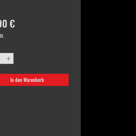
Preis
90 €
St.
In den Warenkorb