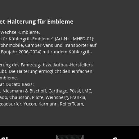
net-Halterung für Embleme
r Wechsel-Embleme.
für Kühlergrill-Embleme" (Art-Nr.: MHFD-01):
Wohnmobile, Camper-Vans und Transporter auf
; Baujahr 2006-2024) mit rundem Kühlergrill-
erung des Fahrzeug- bzw. Aufbau-Herstellers
ubt. Die Halterung ermöglicht den einfachen
Embleme.
iat-Ducato-Basis:
, Niesmann & Bischoff, Carthago, Pössl, LMC,
ado, Chausson, Pilote, Weinsberg, Frankia,
, Roadsurfer, Yucon, Karmann, RollerTeam,