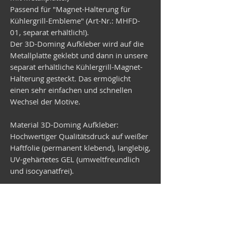
Passend für "Magnet-Halterung für
Kühlergrill-Embleme" (Art-Nr.: MHFD-
01, separat erhältlich!).
Der 3D-Doming Aufkleber wird auf die
Metallplatte geklebt und dann in unsere
separat erhältliche Kühlergrill-Magnet-
Halterung gesteckt. Das ermöglicht
einen sehr einfachen und schnellen
Wechsel der Motive.
Material 3D-Doming Aufkleber:
Hochwertiger Qualitätsdruck auf weißer
Haftfolie (permanent klebend), langlebig,
UV-gehärtetes GEL (umweltfreundlich
und isocyanatfrei).
Material Metallplatte:
Verzinktes Stahlblech, rund,
Durchmesser 99 mm, Stärke 1 mm