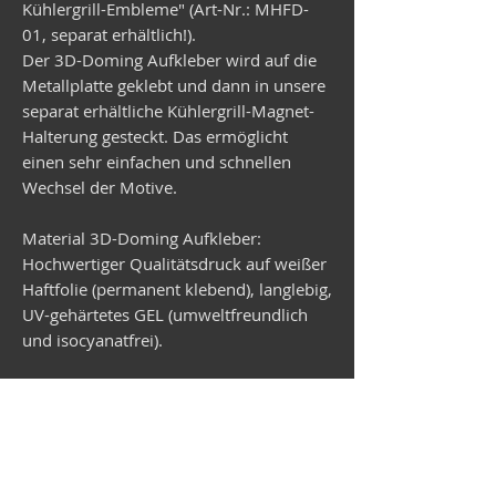
Kühlergrill-Embleme" (Art-Nr.: MHFD-
01, separat erhältlich!).
Der 3D-Doming Aufkleber wird auf die
Metallplatte geklebt und dann in unsere
separat erhältliche Kühlergrill-Magnet-
Halterung gesteckt. Das ermöglicht
einen sehr einfachen und schnellen
Wechsel der Motive.
Material 3D-Doming Aufkleber:
Hochwertiger Qualitätsdruck auf weißer
Haftfolie (permanent klebend), langlebig,
UV-gehärtetes GEL (umweltfreundlich
und isocyanatfrei).
Material Metallplatte:
Verzinktes Stahlblech, rund,
Durchmesser 99 mm, Stärke 1 mm