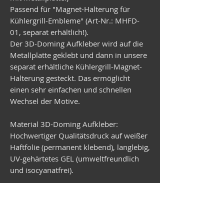
Passend für "Magnet-Halterung für
Kühlergrill-Embleme" (Art-Nr.: MHFD-
01, separat erhältlich!).
Der 3D-Doming Aufkleber wird auf die
Metallplatte geklebt und dann in unsere
separat erhältliche Kühlergrill-Magnet-
Halterung gesteckt. Das ermöglicht
einen sehr einfachen und schnellen
Wechsel der Motive.
Material 3D-Doming Aufkleber:
Hochwertiger Qualitätsdruck auf weißer
Haftfolie (permanent klebend), langlebig,
UV-gehärtetes GEL (umweltfreundlich
und isocyanatfrei).
Material Metallplatte:
Verzinktes Stahlblech, rund,
Durchmesser 99 mm, Stärke 1 mm