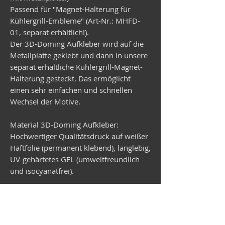
Passend für "Magnet-Halterung für
Kühlergrill-Embleme" (Art-Nr.: MHFD-
01, separat erhältlich!).
Der 3D-Doming Aufkleber wird auf die
Metallplatte geklebt und dann in unsere
separat erhältliche Kühlergrill-Magnet-
Halterung gesteckt. Das ermöglicht
einen sehr einfachen und schnellen
Wechsel der Motive.
Material 3D-Doming Aufkleber:
Hochwertiger Qualitätsdruck auf weißer
Haftfolie (permanent klebend), langlebig,
UV-gehärtetes GEL (umweltfreundlich
und isocyanatfrei).
Material Metallplatte:
Verzinktes Stahlblech, rund,
Durchmesser 99 mm, Stärke 1 mm