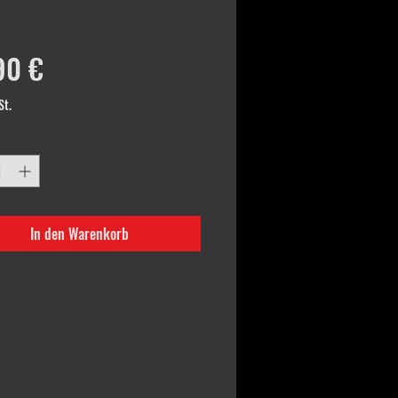
Preis
90 €
St.
In den Warenkorb