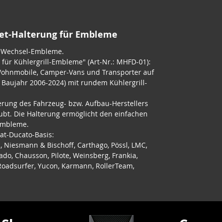
net-Halterung für Embleme
r Wechsel-Embleme.
für Kühlergrill-Embleme" (Art-Nr.: MHFD-01):
Wohnmobile, Camper-Vans und Transporter auf
; Baujahr 2006-2024) mit rundem Kühlergrill-
erung des Fahrzeug- bzw. Aufbau-Herstellers
ubt. Die Halterung ermöglicht den einfachen
Embleme.
iat-Ducato-Basis:
, Niesmann & Bischoff, Carthago, Pössl, LMC,
ado, Chausson, Pilote, Weinsberg, Frankia,
, Roadsurfer, Yucon, Karmann, RollerTeam,