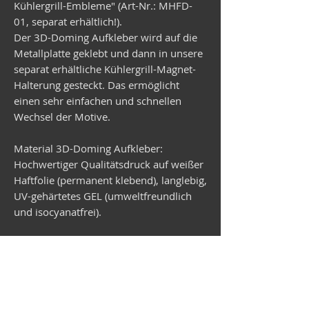
Kühlergrill-Embleme" (Art-Nr.: MHFD-
01, separat erhältlich!).
Der 3D-Doming Aufkleber wird auf die
Metallplatte geklebt und dann in unsere
separat erhältliche Kühlergrill-Magnet-
Halterung gesteckt. Das ermöglicht
einen sehr einfachen und schnellen
Wechsel der Motive.
Material 3D-Doming Aufkleber:
Hochwertiger Qualitätsdruck auf weißer
Haftfolie (permanent klebend), langlebig,
UV-gehärtetes GEL (umweltfreundlich
und isocyanatfrei).
Material Metallplatte:
Verzinktes Stahlblech, rund,
Durchmesser 99 mm, Stärke 1 mm