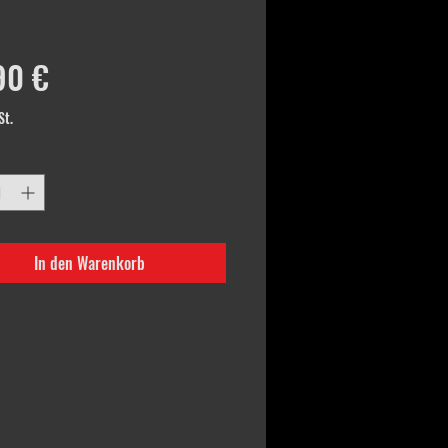
Preis
90 €
St.
In den Warenkorb