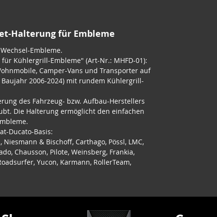
net-Halterung für Embleme
r Wechsel-Embleme.
für Kühlergrill-Embleme" (Art-Nr.: MHFD-01):
Wohnmobile, Camper-Vans und Transporter auf
; Baujahr 2006-2024) mit rundem Kühlergrill-
erung des Fahrzeug- bzw. Aufbau-Herstellers
ubt. Die Halterung ermöglicht den einfachen
Embleme.
iat-Ducato-Basis:
, Niesmann & Bischoff, Carthago, Pössl, LMC,
ado, Chausson, Pilote, Weinsberg, Frankia,
, Roadsurfer, Yucon, Karmann, RollerTeam,