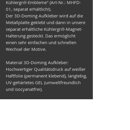
Kühlergrill-Embleme" (Art-Nr.: MHFD-
01, separat erhältlich!).
Der 3D-Doming Aufkleber wird auf die
Metallplatte geklebt und dann in unsere
separat erhältliche Kühlergrill-Magnet-
Halterung gesteckt. Das ermöglicht
einen sehr einfachen und schnellen
Wechsel der Motive.
Material 3D-Doming Aufkleber:
Hochwertiger Qualitätsdruck auf weißer
Haftfolie (permanent klebend), langlebig,
UV-gehärtetes GEL (umweltfreundlich
und isocyanatfrei).
Material Metallplatte:
Verzinktes Stahlblech, rund,
Durchmesser 99 mm, Stärke 1 mm