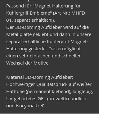
Passend für "Magnet-Halterung für
Kühlergrill-Embleme" (Art-Nr.: MHFD-
01, separat erhältlich!).
Der 3D-Doming Aufkleber wird auf die
Metallplatte geklebt und dann in unsere
separat erhältliche Kühlergrill-Magnet-
Halterung gesteckt. Das ermöglicht
einen sehr einfachen und schnellen
Wechsel der Motive.
Material 3D-Doming Aufkleber:
Hochwertiger Qualitätsdruck auf weißer
Haftfolie (permanent klebend), langlebig,
UV-gehärtetes GEL (umweltfreundlich
und isocyanatfrei).
Material Metallplatte:
Verzinktes Stahlblech, rund,
Durchmesser 99 mm, Stärke 1 mm