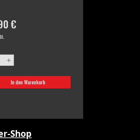
Preis
90 €
St.
In den Warenkorb
r-Shop