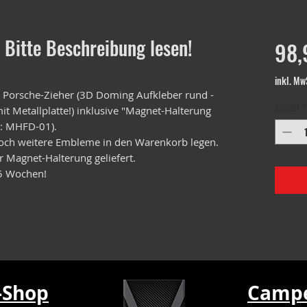
Bitte Beschreibung lesen!
98,
inkl. Mw
Porsche-Zieher (3D Doming Aufkleber rund -
Anzahl
*
t Metallplatte!) inklusive "Magnet-Halterung
.: MHFD-01).
och weitere Embleme in den Warenkorb legen.
 Magnet-Halterung geliefert.
5 Wochen!
-Shop
Campe