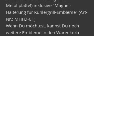
Metallplatte!) inklusive "Magnet-
Halterung für Kühlergrill-Embleme" (Art-
Nr.: MHFD-01).
Wenn Du möchtest, kannst Du noch
weitere Embleme in den Warenkorb
legen. Diese werden dann vorab mit der
Magnet-Halterung geliefert. Lieferzeit
Wunsch-Emblem Mitte Juli!
Vespa-Shop
Camper-Shop
©2026
MEP Handels GmbH - V-Sticker.com